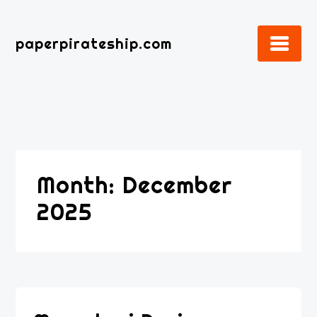
Skip
to
paperpirateship.com
content
Month:
December
2025