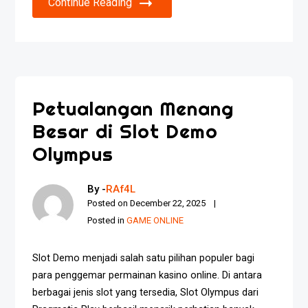
Continue Reading
Petualangan Menang
Besar di Slot Demo
Olympus
By -
RAf4L
Posted on
December 22, 2025
Posted in
GAME ONLINE
Slot Demo menjadi salah satu pilihan populer bagi
para penggemar permainan kasino online. Di antara
berbagai jenis slot yang tersedia, Slot Olympus dari