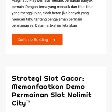
Pragmatic Play berhasil menarik perhatian banyak
pemain. Dengan tema yang menarik dan fitur-fitur
yang menggiurkan, tidak heran jika banyak yang
mencari tahu tentang pengalaman bermain
permainan ini. Dalam artikel ini, kita akan
Continue Reading
Strategi Slot Gacor:
Memanfaatkan Demo
Permainan Slot Nolimit
City™