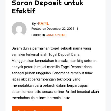
Saran Deposit untuk
Efektif
By -
RAf4L
Posted on
December 22, 2025
Posted in
GAME ONLINE
Dalam dunia permainan togel, sebuah nama yang
semakin terkenal ialah Togel Deposit Dana.
Menggunakan kemudahan transaksi dan kilig setoran,
banyak petaruh mulai memilih Togel Deposit dana
sebagai pilihan unggulan. Fenomena tersebut tidak
lepas akibat perkembangan teknologi yang
memudahkan para petaruh dalam berpartisipasi
dalam lomba lotto secara online. Artikel tersebut akan
membahas tip sukses bermain Lotto