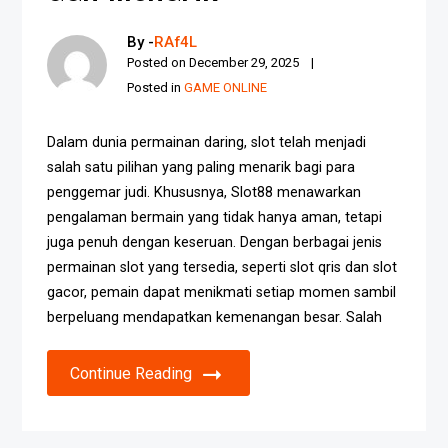
By -
RAf4L
Posted on
December 29, 2025
Posted in
GAME ONLINE
Dalam dunia permainan daring, slot telah menjadi
salah satu pilihan yang paling menarik bagi para
penggemar judi. Khususnya, Slot88 menawarkan
pengalaman bermain yang tidak hanya aman, tetapi
juga penuh dengan keseruan. Dengan berbagai jenis
permainan slot yang tersedia, seperti slot qris dan slot
gacor, pemain dapat menikmati setiap momen sambil
berpeluang mendapatkan kemenangan besar. Salah
Continue Reading