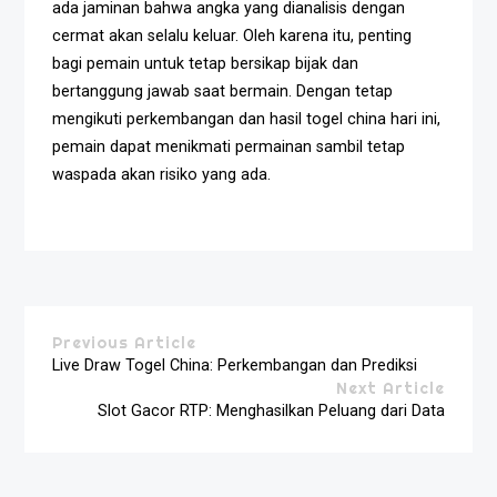
ada jaminan bahwa angka yang dianalisis dengan
cermat akan selalu keluar. Oleh karena itu, penting
bagi pemain untuk tetap bersikap bijak dan
bertanggung jawab saat bermain. Dengan tetap
mengikuti perkembangan dan hasil togel china hari ini,
pemain dapat menikmati permainan sambil tetap
waspada akan risiko yang ada.
Previous Article
Live Draw Togel China: Perkembangan dan Prediksi
Next Article
Slot Gacor RTP: Menghasilkan Peluang dari Data