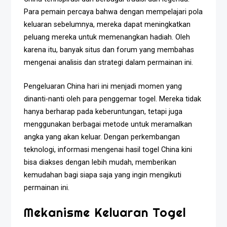
Para pemain percaya bahwa dengan mempelajari pola
keluaran sebelumnya, mereka dapat meningkatkan
peluang mereka untuk memenangkan hadiah. Oleh
karena itu, banyak situs dan forum yang membahas
mengenai analisis dan strategi dalam permainan ini.
Pengeluaran China hari ini menjadi momen yang
dinanti-nanti oleh para penggemar togel. Mereka tidak
hanya berharap pada keberuntungan, tetapi juga
menggunakan berbagai metode untuk meramalkan
angka yang akan keluar. Dengan perkembangan
teknologi, informasi mengenai hasil togel China kini
bisa diakses dengan lebih mudah, memberikan
kemudahan bagi siapa saja yang ingin mengikuti
permainan ini.
Mekanisme Keluaran Togel