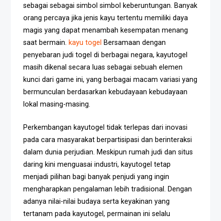
sebagai sebagai simbol simbol keberuntungan. Banyak
orang percaya jika jenis kayu tertentu memiliki daya
magis yang dapat menambah kesempatan menang
saat bermain.
kayu togel
Bersamaan dengan
penyebaran judi togel di berbagai negara, kayutogel
masih dikenal secara luas sebagai sebuah elemen
kunci dari game ini, yang berbagai macam variasi yang
bermunculan berdasarkan kebudayaan kebudayaan
lokal masing-masing.
Perkembangan kayutogel tidak terlepas dari inovasi
pada cara masyarakat berpartisipasi dan berinteraksi
dalam dunia perjudian. Meskipun rumah judi dan situs
daring kini menguasai industri, kayutogel tetap
menjadi pilihan bagi banyak penjudi yang ingin
mengharapkan pengalaman lebih tradisional. Dengan
adanya nilai-nilai budaya serta keyakinan yang
tertanam pada kayutogel, permainan ini selalu