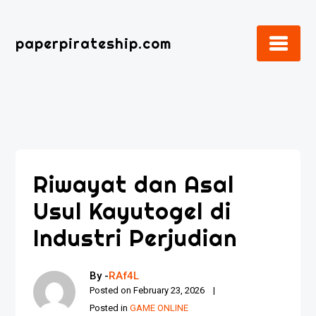
Skip
to
paperpirateship.com
content
Riwayat dan Asal
Usul Kayutogel di
Industri Perjudian
By -
RAf4L
Posted on
February 23, 2026
Posted in
GAME ONLINE