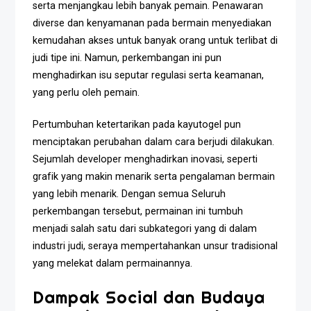
serta menjangkau lebih banyak pemain. Penawaran
diverse dan kenyamanan pada bermain menyediakan
kemudahan akses untuk banyak orang untuk terlibat di
judi tipe ini. Namun, perkembangan ini pun
menghadirkan isu seputar regulasi serta keamanan,
yang perlu oleh pemain.
Pertumbuhan ketertarikan pada kayutogel pun
menciptakan perubahan dalam cara berjudi dilakukan.
Sejumlah developer menghadirkan inovasi, seperti
grafik yang makin menarik serta pengalaman bermain
yang lebih menarik. Dengan semua Seluruh
perkembangan tersebut, permainan ini tumbuh
menjadi salah satu dari subkategori yang di dalam
industri judi, seraya mempertahankan unsur tradisional
yang melekat dalam permainannya.
Dampak Social dan Budaya