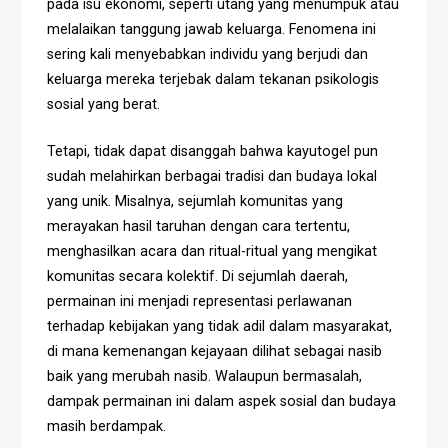
pada isu ekonomi, seperti utang yang menumpuk atau
melalaikan tanggung jawab keluarga. Fenomena ini
sering kali menyebabkan individu yang berjudi dan
keluarga mereka terjebak dalam tekanan psikologis
sosial yang berat.
Tetapi, tidak dapat disanggah bahwa kayutogel pun
sudah melahirkan berbagai tradisi dan budaya lokal
yang unik. Misalnya, sejumlah komunitas yang
merayakan hasil taruhan dengan cara tertentu,
menghasilkan acara dan ritual-ritual yang mengikat
komunitas secara kolektif. Di sejumlah daerah,
permainan ini menjadi representasi perlawanan
terhadap kebijakan yang tidak adil dalam masyarakat,
di mana kemenangan kejayaan dilihat sebagai nasib
baik yang merubah nasib. Walaupun bermasalah,
dampak permainan ini dalam aspek sosial dan budaya
masih berdampak.