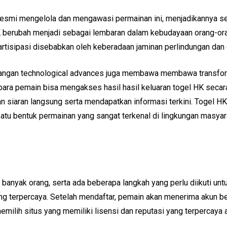
esmi mengelola dan mengawasi permainan ini, menjadikannya se
HK berubah menjadi sebagai lembaran dalam kebudayaan orang-or
isipasi disebabkan oleh keberadaan jaminan perlindungan dan 
angan technological advances juga membawa membawa transform
i, para pemain bisa mengakses hasil hasil keluaran togel HK sec
siaran langsung serta mendapatkan informasi terkini. Togel HK
satu bentuk permainan yang sangat terkenal di lingkungan masya
banyak orang, serta ada beberapa langkah yang perlu diikuti un
ng terpercaya. Setelah mendaftar, pemain akan menerima akun be
memilih situs yang memiliki lisensi dan reputasi yang terpercaya