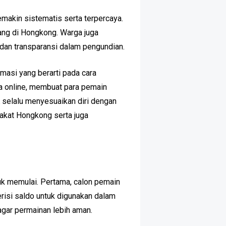
makin sistematis serta terpercaya.
ang di Hongkong. Warga juga
dan transparansi dalam pengundian.
asi yang berarti pada cara
ara online, membuat para pemain
 selalu menyesuaikan diri dengan
rakat Hongkong serta juga
tuk memulai. Pertama, calon pemain
risi saldo untuk digunakan dalam
 agar permainan lebih aman.