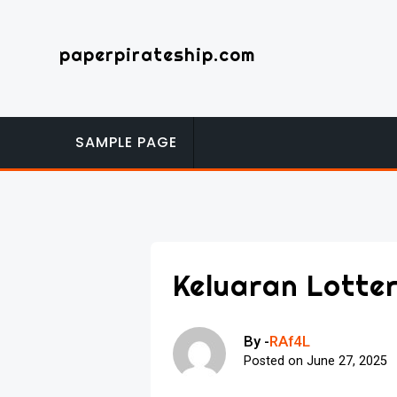
Skip
to
paperpirateship.com
content
SAMPLE PAGE
Keluaran Lotte
By -
RAf4L
Posted on
June 27, 2025