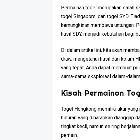
Permainan togel merupakan salah sat
togel Singapore, dan togel SYD. Tia
kemungkinan membawa untungan. Pent
hasil SDY, menjadi kebutuhan bagi 
Di dalam artikel ini, kita akan mem
draw, mengetahui hasil dari kolam 
yang tepat, Anda dapat membuat pil
sama-sama eksplorasi dalam-dalam 
Kisah Permainan To
Togel Hongkong memiliki akar yang 
hiburan yang diharapkan dianggap d
tingkat kecil, namun seiring berjal
pemain.