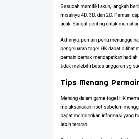
Sesudah memiliki akun, langkah berik
misalnya 4D, 3D, dan 2D. Pemain da
acak. Sangat penting untuk memaham
Akhirnya, pemain perlu menunggu has
pengeluaran togel HK dapat dilihat m
pemain berhak mendapatkan hadiah y
tidak melebihi batas anggaran yg su
Tips Menang Permai
Menang dalam game togel HK memerlu
melaksanakan riset sebelum menggun
dapat memberikan informasi yang b
lebih terarah.