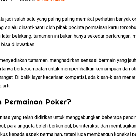
lu jadi salah satu yang paling paling memikat perhatian banyak o
g selalu dinanti-nanti oleh pihak pecinta permainan kartu terseb
latar belakang, turnamen ini bukan hanya sekedar pertarungan,
bisa dilewatkan.
 menyediakan turnamen, menghadirkan sensasi bermain yang jau
anya berkesempatan untuk memperlihatkan kemampuan dan stra
ngat. Di balik layar keceriaan kompetisi, ada kisah-kisah mena
 arti.
m Permainan Poker?
itas yang telah didirikan untuk menggabungkan beberapa pencin
ut, para anggota boleh berkumpul, berinteraksi, dan membagika
okus kepada aspek permainan, tetapi juga membangun koneksi pe