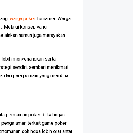
rang.
warga poker
Turnamen Warga
ut. Melalui konsep yang
 melainkan namun juga merayakan
h lebih menyenangkan serta
tegi sendiri, sembari menikmati
rik dari para pemain yang membuat
ta permainan poker di kalangan
n pengalaman terkait game poker
rtemanan sehingga lebih erat antar