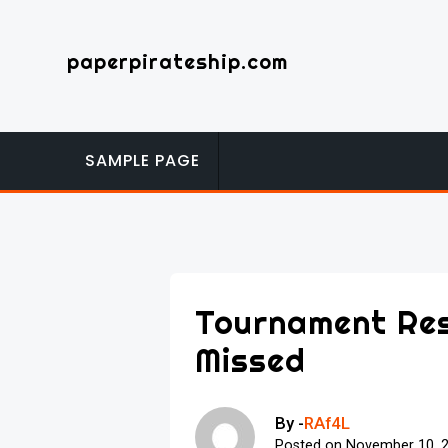
Skip
to
paperpirateship.com
content
SAMPLE PAGE
Tournament Res
Missed
By -
RAf4L
Posted on
November 10, 