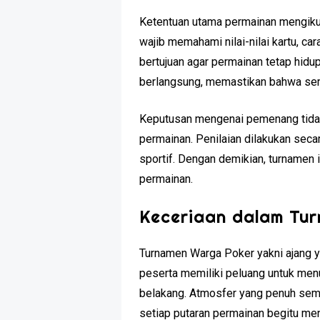
Ketentuan utama permainan mengikut
wajib memahami nilai-nilai kartu, car
bertujuan agar permainan tetap hi
berlangsung, memastikan bahwa se
Keputusan mengenai pemenang tidak
permainan. Penilaian dilakukan seca
sportif. Dengan demikian, turnamen 
permainan.
Keceriaan dalam Tu
Turnamen Warga Poker yakni ajang 
peserta memiliki peluang untuk men
belakang. Atmosfer yang penuh sem
setiap putaran permainan begitu me