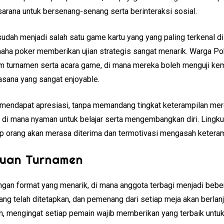
arana untuk bersenang-senang serta berinteraksi sosial.
sudah menjadi salah satu game kartu yang yang paling terkenal di 
maha poker memberikan ujian strategis sangat menarik. Warga P
lam turnamen serta acara game, di mana mereka boleh menguji 
sana yang sangat enjoyable.
 mendapat apresiasi, tanpa memandang tingkat keterampilan mer
di mana nyaman untuk belajar serta mengembangkan diri. Lingku
tiap orang akan merasa diterima dan termotivasi mengasah keter
tuan Turnamen
an format yang menarik, di mana anggota terbagi menjadi beber
ng telah ditetapkan, dan pemenang dari setiap meja akan berlanju
, mengingat setiap pemain wajib memberikan yang terbaik untuk 