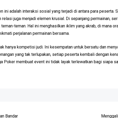
 ini adalah interaksi sosial yang terjadi di antara para peserta. S
elasi juga menjadi elemen krusial. Di sepanjang permainan, serin
teman-teman. Hal ini menghasilkan iklim yang akrab, di mana or
ikmati perjalanan permainan bersama.
ak hanya kompetisi judi. Ini kesempatan untuk bersatu dan meny
enangan yang tak terlupakan, setiap peserta kembali dengan k
a Poker membuat event ini tidak layak terlewatkan bagi siapa s
dan Bandar
Menggali