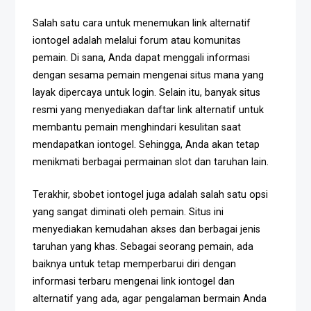
Salah satu cara untuk menemukan link alternatif
iontogel adalah melalui forum atau komunitas
pemain. Di sana, Anda dapat menggali informasi
dengan sesama pemain mengenai situs mana yang
layak dipercaya untuk login. Selain itu, banyak situs
resmi yang menyediakan daftar link alternatif untuk
membantu pemain menghindari kesulitan saat
mendapatkan iontogel. Sehingga, Anda akan tetap
menikmati berbagai permainan slot dan taruhan lain.
Terakhir, sbobet iontogel juga adalah salah satu opsi
yang sangat diminati oleh pemain. Situs ini
menyediakan kemudahan akses dan berbagai jenis
taruhan yang khas. Sebagai seorang pemain, ada
baiknya untuk tetap memperbarui diri dengan
informasi terbaru mengenai link iontogel dan
alternatif yang ada, agar pengalaman bermain Anda