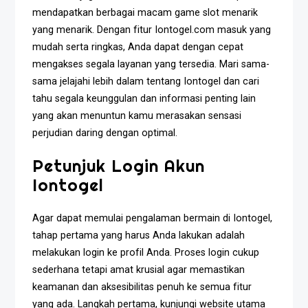
mendapatkan berbagai macam game slot menarik
yang menarik. Dengan fitur Iontogel.com masuk yang
mudah serta ringkas, Anda dapat dengan cepat
mengakses segala layanan yang tersedia. Mari sama-
sama jelajahi lebih dalam tentang Iontogel dan cari
tahu segala keunggulan dan informasi penting lain
yang akan menuntun kamu merasakan sensasi
perjudian daring dengan optimal.
Petunjuk Login Akun
Iontogel
Agar dapat memulai pengalaman bermain di Iontogel,
tahap pertama yang harus Anda lakukan adalah
melakukan login ke profil Anda. Proses login cukup
sederhana tetapi amat krusial agar memastikan
keamanan dan aksesibilitas penuh ke semua fitur
yang ada. Langkah pertama, kunjungi website utama