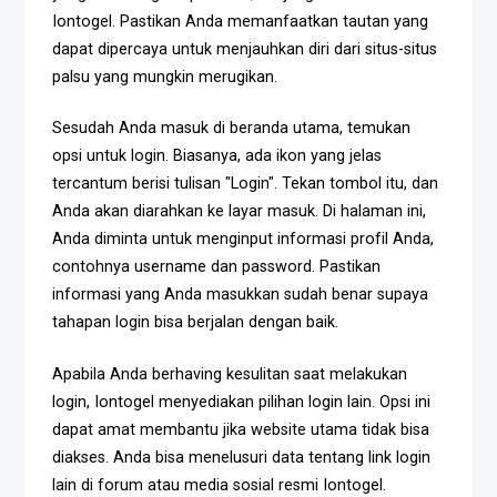
Iontogel. Pastikan Anda memanfaatkan tautan yang
dapat dipercaya untuk menjauhkan diri dari situs-situs
palsu yang mungkin merugikan.
Sesudah Anda masuk di beranda utama, temukan
opsi untuk login. Biasanya, ada ikon yang jelas
tercantum berisi tulisan "Login". Tekan tombol itu, dan
Anda akan diarahkan ke layar masuk. Di halaman ini,
Anda diminta untuk menginput informasi profil Anda,
contohnya username dan password. Pastikan
informasi yang Anda masukkan sudah benar supaya
tahapan login bisa berjalan dengan baik.
Apabila Anda berhaving kesulitan saat melakukan
login, Iontogel menyediakan pilihan login lain. Opsi ini
dapat amat membantu jika website utama tidak bisa
diakses. Anda bisa menelusuri data tentang link login
lain di forum atau media sosial resmi Iontogel.