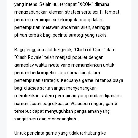
yang intens. Selain itu, terdapat "XCOM" dimana
menggabungkan elemen strategi serta sci-fi, tempat
pemain memimpin sekelompok orang dalam
pertempuran melawan ancaman alien, sehingga
pilihan terbaik bagi pecinta strategi yang taktis.
Bagi pengguna alat bergerak, "Clash of Clans" dan
"Clash Royale" telah menjadi populer dengan
gameplay waktu nyata yang memungkinkan untuk
pemain berkompetisi satu sama lain dalam
pertempuran strategis. Keduanya game ini tanpa biaya
bagi diakses serta sangat menyenangkan,
memberikan sistem permainan yang mudah dipahami
namun susah bagi dikuasai. Walaupun ringan, game
tersebut dapat menyuguhkan pengalaman yang
sangat seru dan menegangkan.
Untuk pencinta game yang tidak terhubung ke