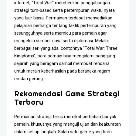
internet, "Total War" memberikan penggabungan
strategi turn-based serta pertempuran waktu nyata
yang luar biasa. Permainan terdapat menyediakan
pelajaran berharga tentang taktik pertempuran yang
sesungguhnya serta memicu para pemain agar
mengelola sumber daya serta diplomasi. Melalui
berbagai seri yang ada, contohnya "Total War: Three
Kingdoms", para pemain bisa mengalami panggung
sejarah yang beragam sambil membuat rencana
untuk meraih keberhasilan pada beraneka ragam
medan perang.
Rekomendasi Game Strategi
Terbaru
Permainan strategi terus memikat perhatian banyak
pemain, khususnya yang menguji ujian dan keakuratan
dalam setiap langkah. Salah satu game yang baru